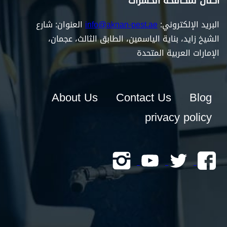
أكنان لمكافحة الحشرات
البريد الإلكتروني:
info@aknan-pest.ae
العنوان: شارع
الشيخ زايد، بناية الياسمين، الطابق الثالث، عجمان،
الإمارات العربية المتحدة
About Us
Contact Us
Blog
privacy policy
Follow
Follow
Follow
Follow
us
us
us
us
on
on
on
on
instagrem
youtube
twitter
Facebook