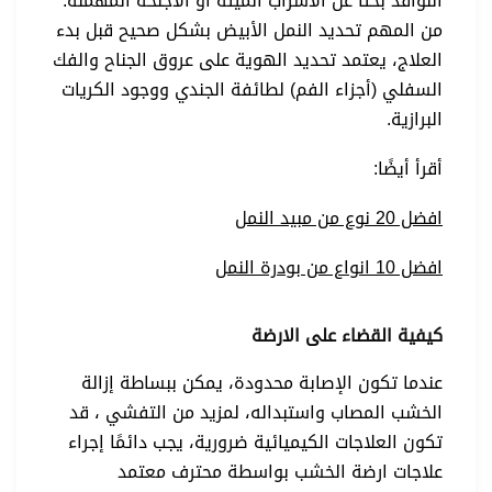
النوافذ بحثًا عن الأسراب الميتة أو الأجنحة المهملة.
من المهم تحديد النمل الأبيض بشكل صحيح قبل بدء
العلاج، يعتمد تحديد الهوية على عروق الجناح والفك
السفلي (أجزاء الفم) لطائفة الجندي ووجود الكريات
البرازية.
أقرأ أيضًا:
افضل 20 نوع من مبيد النمل
افضل 10 انواع من بودرة النمل
كيفية القضاء على الارضة
عندما تكون الإصابة محدودة، يمكن ببساطة إزالة
الخشب المصاب واستبداله، لمزيد من التفشي ، قد
تكون العلاجات الكيميائية ضرورية، يجب دائمًا إجراء
علاجات ارضة الخشب بواسطة محترف معتمد