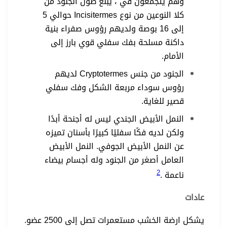
وهم يتجمعون في ، يبلغ طول الجنود من
كلا النوعين من نوع Incisitermes حوالي 5
إلى 16 بوصة ولديهم رؤوس صفراء بنية
داكنة مسلحة بفك سفلي قوي بارز إلى
الأمام.
الجنود من جنس Cryptotermes لديهم
رؤوس سوداء مربعة الشكل وفك سفلي
قصير للغاية.
النمل الأبيض الجندي ليس له أجنحة أبدًا
ولكن لديه فكًا سفليًا كبيرًا بأسنان تميزه
عن النمل الأبيض الجوفي. النمل الأبيض
العامل أصغر من الجنود وله أجسام بيضاء
2
ناعمة .
عادات
يشكل ارضة الخشب مستعمرات تصل إلى 2500 عضو.