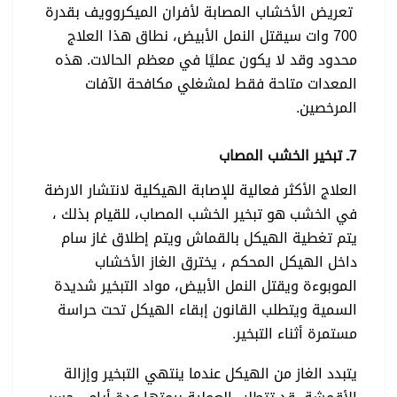
تعريض الأخشاب المصابة لأفران الميكروويف بقدرة
700 وات سيقتل النمل الأبيض، نطاق هذا العلاج
محدود وقد لا يكون عمليًا في معظم الحالات. هذه
المعدات متاحة فقط لمشغلي مكافحة الآفات
المرخصين.
7ـ تبخير الخشب المصاب
العلاج الأكثر فعالية للإصابة الهيكلية لانتشار الارضة
في الخشب هو تبخير الخشب المصاب، للقيام بذلك ،
يتم تغطية الهيكل بالقماش ويتم إطلاق غاز سام
داخل الهيكل المحكم ، يخترق الغاز الأخشاب
الموبوءة ويقتل النمل الأبيض، مواد التبخير شديدة
السمية ويتطلب القانون إبقاء الهيكل تحت حراسة
مستمرة أثناء التبخير.
يتبدد الغاز من الهيكل عندما ينتهي التبخير وإزالة