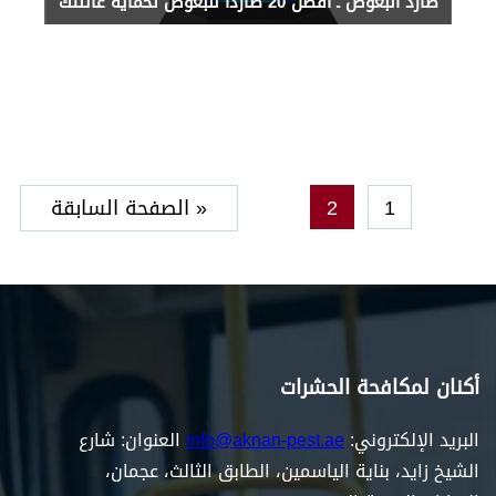
طارد البعوض ـ أفضل 20 طاردًا للبعوض لحماية عائلتك
1
2
« الصفحة السابقة
أكنان لمكافحة الحشرات
البريد الإلكتروني:
info@aknan-pest.ae
العنوان: شارع
الشيخ زايد، بناية الياسمين، الطابق الثالث، عجمان،