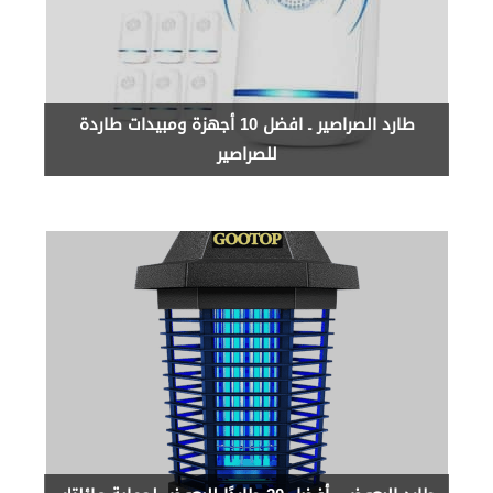
طارد الصراصير ـ افضل 10 أجهزة ومبيدات طاردة
للصراصير