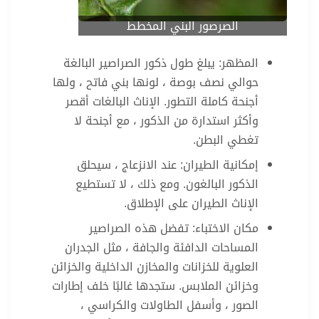
الصرصور البني المخطط
المظهر: يبلغ طول ذكور الصراصير البالغة
حوالي نصف بوصة ، لونها بني فاتح ، ولها
أجنحة كاملة التطور. الإناث البالغات أقصر
وأكثر استدارة من الذكور ، مع أجنحة لا
تغطي البطن.
إمكانية الطيران: عند الانزعاج ، سيحلق
الذكور البالغون. ومع ذلك ، لا تستطيع
الإناث الطيران على الإطلاق.
مكان الاختباء: تفضل هذه الصراصير
المساحات الدافئة والجافة ، مثل الجدران
العلوية للخزانات والمخازن الداخلية والخزائن
وخزائن الملابس. ستجدها غالبًا خلف إطارات
الصور ، وأسفل الطاولات والكراسي ،