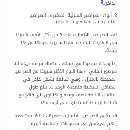
3
الداكن.
2ـ أنواع الصراصير المنزلية الصغيرة ـ الصراصير
الألمانية (Blattella germanica)
تعد الصراصير الألمانية واحدة من أكثر الآفات شيوعًا
في الولايات المتحدة ونادرًا ما يزيد طولها عن 1/2
بوصة.
إذا وجدت صرصورًا في منزلك ، فهناك فرصة جيدة أنه
صرصور ألماني . إنها النوع الأكثر شيوعًا من الصراصير
المحيطة بالمنزل ، وهي شائعة بشكل خاص في
الهياكل السكنية متعددة الوحدات. يبلغ طول
البالغات البالغة نصف بوصة ولها لون بني فاتح مع
شرائط بنية داكنة تتدلى على أجسامها.
قد تكون الصراصير الألمانية صغيرة ، لكنها مجتمعية.
إنهم يعيشون في مجموعات اجتماعية كبيرة