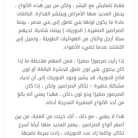
فقط تتعايش مع البشر ، ولكن من بين هذه الأنواع ،
يحمل العديد منها الأمراض وينتشر القذارة. البالغات
عادة ما يكون لونها بني غامق إلى بني محمر ، بينما
الصراصير الصغيرة ( الحوريات ) بيضاء شاحبة. لديهم
ستة أرجل واثنان من الهوائيات الطويلة ، وتميل إلى
التشتت عندما تضيء الأضواء.
إذا رأيت صرصورًا صغيرًا ، فمن المهم ملاحظة ما إذا
كان يحتوي على لون غامق للحشرة البالغة أو لون
فاتح للحورية، قد يشير وجود الحوريات إلى أن لديك
مشكلة خطيرة – تكاثر الصراصير. ولكن ، إذا كان
الصرصور صغيرًا وذو لون داكن ، فهذا يعني أنه بالغ
من أحد الأنواع الصغيرة المدرجة أدناه.
هذا لا يعني ، مع ذلك ، أنك خرجت من الغابة، من بين
أصغر أنواع الصراصير ، يعتبر العديد منها أيضًا أسرع
تكاثر، وكلما زاد عدد الحوريات ، زادت سرعة نضجها.