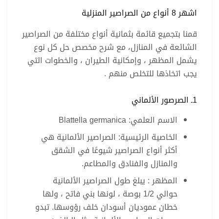
اشهر 8 أنواع من الصراصير المنزلية
قمنا بتجميع قائمة بثمانية أنواع مختلفة من الصراصير
الشائعة في المنازل، مع شرح مخصص حل كل نوع
يشمل المظهر ، وإمكانية الطيران ، والخطوات التي
يجب اتخاذها للتخلص منهم .
1ـ الصرصور الألماني
الاسم العلمي: Blattella germanica
الخاصية الرئيسية: الصراصير الألمانية هي
أكثر أنواع الصراصير شيوعًا في الشقق
والمنازل والفنادق والمطاعم.
المظهر : يبلغ طول الصراصير الألمانية
حوالي 1/2 بوصة ، لونها بني فاتح ، ولها
خطان عموديان أسودان خلف رؤوسها. تبدو