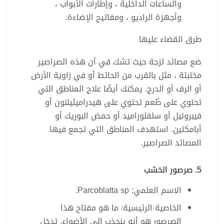
والساعات الداخلية ، وإطارات الأبواب ،
وأجهزة الراديو ، ومفاتيح الإضاءة.
طرق القضاء عليها
ضع مصائد لزجة حيث تشك في أن هذه الصراصير
مختبئة ، مثل بالقرب من الحائط أو في زاوية الأرض
أو الرف أو الدرج. يمكنك أيضًا علاج المناطق التي
تحتوي على طُعم تحتوي على هيدراميثيلنون أو
فيبرونيل أو سلفلوراميد أو حمض البوريك أو
أبامكتين. استهدف المناطق التي تجمع فيها
المصائد الصراصير.
5ـ صرصور الخشب
الاسم العلمي: Parcoblatta sp.
الخاصية الرئيسية: ما هو مفتاح هذا
الصرصور هو أنه ينجذب إلى الأضواء. تدخل