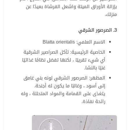
بإزالة الأوراق الميتة واشعل الفرشاة بعيدًا عن
منزلك.
3ـ الصرصور الشرقي
الاسم العلمي: Blatta orientalis
الخاصية الرئيسية: تأكل الصراصير الشرقية
أي شيء تقريبًا ، لكنها تفضل نظامًا غذائيًا
غنيًا بالنشا.
المظهر: الصرصور الشرقي لونه بني غامق
إلى أسود ، وغالبًا ما يكون له أجنحة.
يتغذى على القمامة والمواد المتحللة ، وله
رائحة نفاذة.