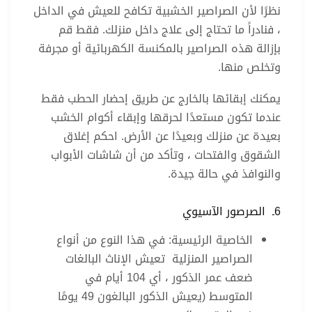
نظرًا لأن الصراصير الخشبية تكافح للعيش في الداخل
، فنادراً ما تحتاج إلى علاج داخل منزلك. فقط قم
بإزالة هذه الصراصير بالمكنسة الكهربائية أو مجرفة
وتخلص منها.
يمكنك إبقائها بالخارج عن طريق إحضار الحطب فقط
عندما تكون مستعدًا لحرقها وإبقاء أكوام الخشب
بعيدة عن منزلك وبعيدًا عن الأرض. احكم إغلاق
الشقوق والفتحات ، وتأكد من أن شاشات الأبواب
والنوافذ في حالة جيدة.
6ـ الصرصور الآسيوي
الخاصية الرئيسية: في هذا النوع من أنواع
الصراصير المنزلية تعيش الإناث البالغات
ضعف عمر الذكور ، أي 104 أيام في
المتوسط ​​(يعيش الذكور البالغون 49 يومًا