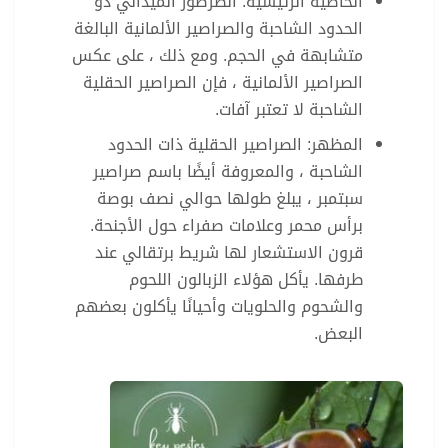
الخاصية الرئيسية: الصرصور الميداني ذو
الحدود الشاحبة والصراصير الألمانية البالغة
متشابهة في الحجم. ومع ذلك ، على عكس
الصراصير الألمانية ، فإن الصراصير الحقلية
الشاحبة لا تعتبر آفات.
المظهر: الصراصير الحقلية ذات الحدود
الشاحبة ، والمعروفة أيضًا باسم صراصير
سبتمبر ، يبلغ طولها حوالي نصف بوصة
برأس محمر وعلامات صفراء حول الأجنحة.
قرون الاستشعار لها شريط برتقالي عند
طرفها. يأكل هؤلاء الزبالون اللحوم
والشحوم والحلويات وأحيانًا يأكلون بعضهم
البعض.