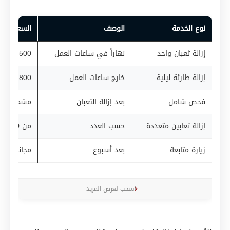
نوع الخدمة
الوصف
السعر التق
إزالة ثعبان واحد
نهاراً في ساعات العمل
500 – 800 درهم
إزالة طارئة ليلية
خارج ساعات العمل
800 – 1,200 درهم
فحص شامل
بعد إزالة الثعبان
مشمول
إزالة ثعابين متعددة
حسب العدد
من 1,000 درهم
زيارة متابعة
بعد أسبوع
مجاني
اسحب لعرض المزيد