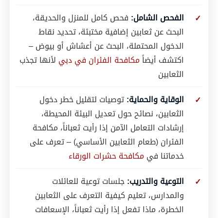
الفحص الشامل:
فحص كامل للمنزل والحديقة،
البحث عن ثعابين إضافية مختبئة، تحديد نقاط
الدخول المحتملة، البحث عن أعشاش أو بيوض –
اكتشف أيضاً
مكافحة الفئران في دبي
لأنها تجذب
الثعابين
الوقاية والحماية:
توصيات لتقليل خطر دخول
الثعابين، نصائح حول تعديل البيئة المحيطة،
إرشادات التعامل الآمن إذا رأيت ثعباناً، مكافحة
الفئران (طعام الثعابين الأساسي) – تعرف على
خدماتنا في
مكافحة حشرات الورقاء
التوعية والتدريب:
جلسات توعية للعائلات
والمدارس، تعليم كيفية التعرف على الثعابين
الخطرة، ماذا تفعل إذا رأيت ثعباناً، الإسعافات