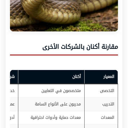
مقارنة أكنان بالشركات الأخرى
المعيار
أكنان
شركات أ
التخصص
متخصصون في الثعابين
خدمة عام
التدريب
مدربون على الأنواع السامة
عمال غير
المعدات
معدات حماية وأدوات احترافية
أدوات بدا