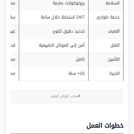
السلامة
بروتوكولات صارمة
محدودة
خدمة طوارئ
24/7 استجابة خلال ساعة
ساعات عم
التعرف
تحديد دقيق للنوع
غير موثو
النقل
آمن إلى الموائل الطبيعية
قد يقتلو
التأمين
كامل
محدود أ
الخبرة
15+ سنة
محدودة
اسحب لعرض المزيد
خطوات العمل