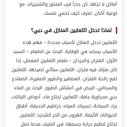
أماكن لا تراها، كن حذراً قرب الصخور والشجيرات. مع
توعية أكنان، تعرف كيف تحمي نفسك.
لماذا تدخل الثعابين المنازل في دبي؟
الثعابين تدخل المنازل لأسباب محددة – فهم هذه
الأسباب يساعد في الوقاية. البحث عن الطعام – السبب
الأول: الفئران والجرذان – طعام الثعابين المفضل، إذا
كان منزلك فيه فئران، الثعابين ستأتي لصيدها، الثعابين
تتبع رائحة الفئران، العصافير والطيور الصغيرة، الضفادع
والسحالي، البيض في أعشاش الطيور. البحث عن الماء:
دبي صحراوية جافة، الثعابين تحتاج ماء، أحواض النباتات،
برك السباحة، تسربات المياه، خراطيم الحديقة، أطباق
الحيوانات الأليفة. الهروب من الحر الشديد: الثعابين
تحتاج تنظيم حرارة جسمها، في الصيف عندما تصل