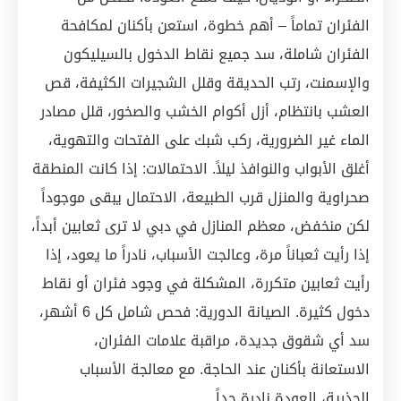
الفئران تماماً – أهم خطوة، استعن بأكنان لمكافحة
الفئران شاملة، سد جميع نقاط الدخول بالسيليكون
والإسمنت، رتب الحديقة وقلل الشجيرات الكثيفة، قص
العشب بانتظام، أزل أكوام الخشب والصخور، قلل مصادر
الماء غير الضرورية، ركب شبك على الفتحات والتهوية،
أغلق الأبواب والنوافذ ليلاً. الاحتمالات: إذا كانت المنطقة
صحراوية والمنزل قرب الطبيعة، الاحتمال يبقى موجوداً
لكن منخفض، معظم المنازل في دبي لا ترى ثعابين أبداً،
إذا رأيت ثعباناً مرة، وعالجت الأسباب، نادراً ما يعود، إذا
رأيت ثعابين متكررة، المشكلة في وجود فئران أو نقاط
دخول كثيرة. الصيانة الدورية: فحص شامل كل 6 أشهر،
سد أي شقوق جديدة، مراقبة علامات الفئران،
الاستعانة بأكنان عند الحاجة. مع معالجة الأسباب
الجذرية، العودة نادرة جداً.