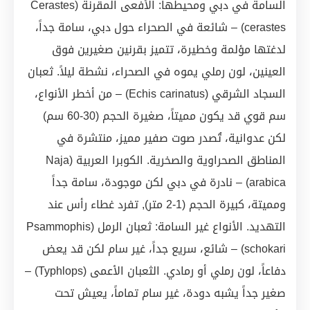
السامة في دبي ومحيطها: الأفعى المقرنة (Cerastes
cerastes) – شائعة في الصحراء حول دبي، سامة جداً،
لدغتها مؤلمة وخطيرة، تتميز بقرنين صغيرين فوق
العينين، لون رملي يموه في الصحراء، نشطة ليلاً. ثعبان
السجاد الشرقي (Echis carinatus) – من أخطر الأنواع،
سم قوي قد يكون مميتاً، صغيرة الحجم (30-60 سم)
لكن عدوانية، تُصدر صوت صفير مميز، منتشرة في
المناطق الصحراوية والصخرية. الكوبرا العربية (Naja
arabica) – نادرة في دبي لكن موجودة، سامة جداً
ومميتة، كبيرة الحجم (1-2 متر), تفرد غطاء رأس عند
التهديد. الأنواع غير السامة: ثعبان الرمل (Psammophis
schokari) – شائع، سريع جداً، غير سام لكن قد يعض
دفاعاً، لون رملي أو رمادي. الثعبان الأعمى (Typhlops) –
صغير جداً يشبه دودة، غير سام تماماً، يعيش تحت