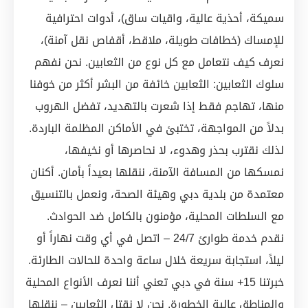
سميكة، أحذية عالية، واقيات ساق)، أدوات احترافية
للإمساك (خطافات طويلة، ملاقط، أقفاص نقل آمنة)،
نعرف كيف نتعامل مع كل نوع من الثعابين. نحن نفهم
سلوك الثعابين: الثعابين خائفة من البشر أكثر من خوفنا
منها، تهاجم فقط إذا شعرت بالتهديد، تفضل الهروب
بدلاً من المواجهة، تختبئ في الأماكن المظلمة الباردة.
لذلك نقترب بحذر وهدوء، لا نحاصرها أو نخيفها،
نمسكها من المسافة الآمنة، ننقلها بعيداً بأمان. أكنان
معتمدة من بلدية دبي وهيئة الصحة، ونعمل بالتنسيق
مع السلطات المحلية، مؤمنون بالكامل ضد الحوادث.
نقدم خدمة طوارئ 24/7 – اتصل في أي وقت نهاراً أو
ليلاً، استجابة سريعة خلال ساعة واحدة للحالات الطارئة.
خبرتنا 15+ سنة في دبي تعني أننا نعرف الأنواع المحلية
والمناطق عالية الخطورة. نحن لا نقتل الثعابين – ننقلها