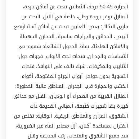
الحرارة 45-50 درجة، الثعابين تبحث عن أماكن باردة،
المنازل توفر برودة وظل، خاصة في الليل. البحث عن
مأوى للتكاثر: بعض الثعابين تبحث عن أماكن آمنة لوضع
البيض، الحدائق والجراجات مناسبة، المخازن المهملة
والأماكن الهادئة. نقاط الدخول الشائعة: شقوق في
الأساسات والجدران، فتحات تحت الأبواب، فجوات حول
الأنابيب والمكيفات، شبك تالف على النوافذ، فتحات
التهوية بدون حواجز، أبواب الجراج المفتوحة، أكوام
الخشب والحجارة قرب الجدران. المناطق عالية الخطورة:
المنازل القريبة من الصحراء أو الوديان، الفلل مع حدائق
كبيرة بها شجيرات كثيفة، المباني القديمة ذات
الشقوق، المزارع والمناطق الريفية. الوقاية: تخلص من
الفئران بمساعدة أكنان، أزل مصادر الماء غير الضرورية،
سد جميع الشقوق والفتحات، رتب الحديقة وقلل