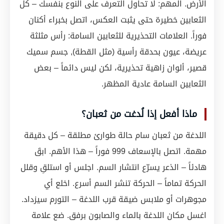
الأرض. المهم: لا تحاول التعرف على النوع بنفسك – كل
الثعابين خطيرة حتى يثبت العكس، اتصل بخبراء أكنان
فوراً. العلامات التحذيرية للثعابين السامة: رأس مثلثة
عريضة، عيون بحدقة رأسية (مثل القطة), جسم سميك
قصير، ألوان زاهية تحذيرية، لكن ليس دائماً – بعض
الثعابين السامة عادية المظهر.
ماذا أفعل إذا لُدغت من ثعبان؟
اللدغة من ثعبان سام حالة طوارئ مطلقة – كل دقيقة
مهمة. اتصل بالإسعاف 999 فوراً – هذا الأهم. ابقَ
هادئاً – الذعر يسرّع انتشار السم. اجلس أو استلقِ وقلل
الحركة تماماً – الحركة تنشر السم أسرع. اخلع أي
مجوهرات أو ملابس ضيقة قرب اللدغة – التورم سيزداد.
اغسل مكان اللدغة بالماء والصابون برفق. ضع علامة