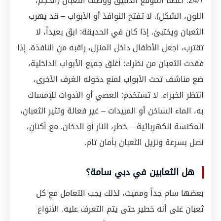
24/7. أعطنا الموقع الدقيق ووصف الثعبان (الحجم،
اللون، الشكل). لا تفتح النوافذ أو الأبواب – قد يهرب
الثعبان ويختبئ. إذا كان في الحديقة: ابقَ بعيداً، لا
تقترب، اجعل الأطفال داخل المنزل، راقبه من النافذة. إذا
فقدت الثعبان من نظرك: أغلق جميع الأبواب الداخلية،
ضع مناشف تحت الأبواب لمنع دخوله الغرف الأخرى،
انتظر الخبراء. لا تستخدم: العصي أو الأدوات للإمساك
به، الماء الساخن أو المبيدات – غير فعالة وتثير الثعبان،
المكنسة الكهربائية – خطر، النار أو الدخان. مع أكنان،
نصل بسرعة ونزيل الثعبان بأمان تام.
هل الثعابين في دبي سامة؟
بعضها سام جداً ومميت، لذلك يجب التعامل مع كل
ثعبان على أنه خطير حتى يتم التعرف عليه. الأنواع