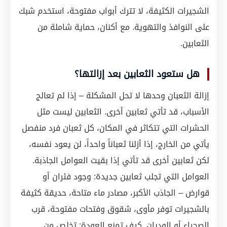
الشجيرات الكثيفة، لا تترك أبواب مفتوحة، استخدم شبك
على النوافذ والتهوية. مع أكنان، حماية شاملة من
الثعابين.
هل ستعود الثعابين بعد إزالتها؟
إزالة الثعبان وحدها لا تحل المشكلة – إذا لم تعالج
الأسباب، قد تأتي ثعابين أخرى. الثعابين ليست مثل
الحشرات التي تتكاثر في المكان، كل ثعبان فرد منفصل
يأتي من الخارج، إذا أزلنا ثعباناً واحداً، لن يعود نفسه،
لكن ثعابين أخرى قد تأتي إذا بقيت العوامل الجاذبة.
العوامل التي تجلب ثعابين جديدة: وجود فئران أو
قوارض – الجاذب الأكبر، مصادر ماء متاحة، حديقة كثيفة
بالشجيرات توفر مأوى، شقوق وفتحات مفتوحة، قرب
الصحراء أو الوديان. كيف تمنع العودة: تخلص من