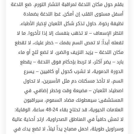
بقلم حول مكان اللدغة لمراقبة انتشار التورم. ضع اللدغة
أسفل مستوى القلب إن أمكن. غطِ اللدغة بضمادة
نظيفة رخوة. حاول تذكر شكل الثعبان لإخبار الأطباء.
انتظر الإسعاف – لا تذهب بنفسك إلا إذا تأخروا. ما لا
تفعله أبداً: لا تمص السم بفمك – خطر عليك، لا تقطع
مكان اللدغة – يزيد النزيف والضرر، لا تضع ثلج أو ماء
بارد – يضر أكثر، لا تربط بإحكام فوق اللدغة – يقطع
الدورة الدموية، لا تشرب كحول أو كافيين – يسرع
السم، لا تأخذ مسكنات دم مثل الأسبرين، لا تحاول
اصطياد الثعبان – مضيعة وقت وخطر إضافي. في
المستشفى: سيعطونك مضاد السموم، سيراقبون
العلامات الحيوية، قد تحتاج بقاء 24-48 ساعة. الوقاية:
لا تمشِ حافياً في المناطق الصحراوية، ارتدِ أحذية عالية
وسراويل طويلة، احمل مصباح يداً ليلاً، لا تضع يدك في