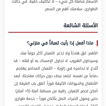
الأسعار شاملة كل شيء – لا تكاليف خفية. في حالات
الطوارئ، سلامتك أهم من السعر.
الأسئلة الشائعة
ماذا أفعل إذا رأيت ثعباناً في منزلي؟
الأهم: ابقَ هادئاً ولا تذعر. الثعبان أكثر خوفاً منك
وسيحاول الهروب. لا تحاول الإمساك به أو قتله – قد
تُلدغ. لا تحاصره في زاوية – الثعبان المحاصر يهاجم
دفاعاً عن نفسه. ابتعد ببطء دون حركات مفاجئة. أبعد
الأطفال والحيوانات الأليفة فوراً. أغلق باب الغرفة إن
أمكن لحصر الثعبان. راقبه من مسافة آمنة (5+ أمتار)
حتى وصول الخبراء. اتصل بأكنان فوراً – خدمة طوارئ