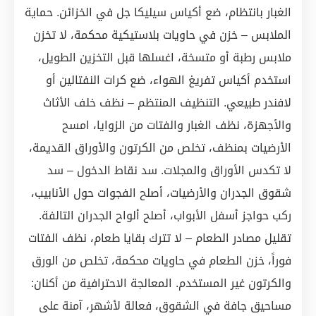
الغبار بانتظام، ضع أكياس سيليكا جل في الخزائن. حماية
الملابس – خزن في حاويات بلاستيكية محكمة، لا تخزن
ملابس رطبة أو متسخة، اغسلها قبل التخزين الطويل،
استخدم أكياس تفريغ الهواء، ضع كرات النفتالين أو
لافندر طبيعي. التنظيف المنتظم – نظف خلف الأثاث
والأجهزة، نظف الغبار والفتات من الزوايا، امسح
الأرضيات بمنظف، تخلص من الكرتون والأوراق القديمة،
لا تكدس الأوراق والمجلات. سد نقاط الدخول – سد
شقوق الجدران والأرضيات، أصلح الفجوات حول الأنابيب،
ركب حواجز أسفل الأبواب، أصلح ألواح الجدران التالفة.
تقليل مصادر الطعام – لا تترك بقايا طعام، نظف الفتات
فوراً، خزن الطعام في حاويات محكمة، تخلص من الورق
والكرتون غير المستخدم. المعالجة الاحترافية من أكنان:
مساحيق جافة في الشقوق، فعالة لأشهر، آمنة على