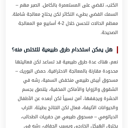
الكتب، تقضي على المستعمرة بالكامل. الصبر مهم –
السمك الفضي بطيء التكاثر لكن يحتاج معالجة شاملة.
معظم الحالات تتحسن خلال 2-4 أسابيع مع المعالجة
الصحيحة.
هل يمكن استخدام طرق طبيعية للتخلص منه؟
نعم، هناك عدة طرق طبيعية قد تساعد لكن فعاليتها
محدودة مقارنة بالمعالجة الاحترافية. حمض البوريك –
مسحوق أبيض طبيعي منخفض السمية، رشه في
الشقوق والزوايا والأماكن المخفية، يلتصق بجسم
الحشرة ويجففها، آمن نسبياً لكن أبعده عن الأطفال
والحيوانات الأليفة، فعال لكن النتائج بطيئة. التراب
الدياتومي – مسحوق طبيعي من حفريات الطحالب،
يخترق الهيكل الخارجي ويسبب الجفاف، رشه في