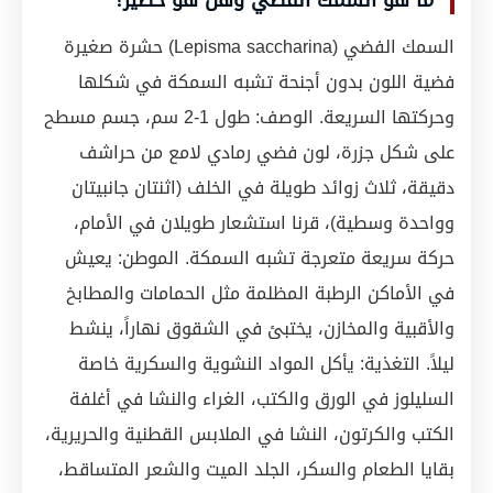
السمك الفضي (Lepisma saccharina) حشرة صغيرة
فضية اللون بدون أجنحة تشبه السمكة في شكلها
وحركتها السريعة. الوصف: طول 1-2 سم، جسم مسطح
على شكل جزرة، لون فضي رمادي لامع من حراشف
دقيقة، ثلاث زوائد طويلة في الخلف (اثنتان جانبيتان
وواحدة وسطية)، قرنا استشعار طويلان في الأمام،
حركة سريعة متعرجة تشبه السمكة. الموطن: يعيش
في الأماكن الرطبة المظلمة مثل الحمامات والمطابخ
والأقبية والمخازن، يختبئ في الشقوق نهاراً، ينشط
ليلاً. التغذية: يأكل المواد النشوية والسكرية خاصة
السليلوز في الورق والكتب، الغراء والنشا في أغلفة
الكتب والكرتون، النشا في الملابس القطنية والحريرية،
بقايا الطعام والسكر، الجلد الميت والشعر المتساقط،