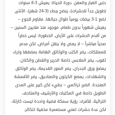
حتى الغبار والعفن. دورة الحياة: يعيش 3-8 سنوات
(طويل جداً للحشرات)، ينضج ببطء (3-24 شهر)، الأنثى
تضع 1-3 بيضات يومياً طوال حياتها، مقاوم للجوع –
يعيش شهوراً بدون طعام، موجود منذ ملايين السنين –
من أقدم الحشرات على الأرض. الخطورة: ليس خطراً
صحياً مباشراً – لا يعض ولا ينقل أمراض، لكن مدمر
للممتلكات، يضر الكتب والوثائق الهامة بمضغها وترك
ثقوب، يضر الملابس خاصة الحرير والقطن والكتان،
يمضغ ورق الجدران، يضر الصور القديمة، يضر الوثائق
والشهادات، يمضغ الكرتون والصناديق، يضر الأقمشة
المنجدة. الضرر تراكمي – بطيء لكن كبير على المدى
الطويل خاصة في المكتبات والأرشيف والمتاحف
التراثية. للأفراد: رؤية سمكة فضية واحدة ليست كارثة،
لكن عدة حشرات تعني مستعمرة مخفية تتكاثر.