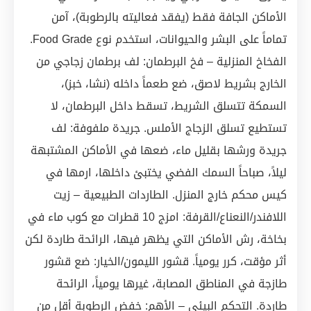
الأماكن الجافة فقط (يفقد فعاليته بالرطوبة)، آمن
تماماً على البشر والحيوانات، استخدم نوع Food Grade.
الفخاخ المنزلية – فخ البرطمان: لف برطمان زجاجي من
الخارج بشريط لاصق، ضع طعماً داخله (نشا، خبز)،
السمكة تتسلق الشريط، تسقط داخل البرطمان، لا
تستطيع تسلق الزجاج الأملس. جريدة ملفوفة: لف
جريدة ورشها بقليل ماء، ضعها في الأماكن المشتبهة
ليلاً، صباحاً السمك الفضي يختبئ داخلها، ارمها في
كيس محكم خارج المنزل. الطاردات الطبيعية – زيت
اللافندر/النعناع/القرفة: امزج 10 قطرات مع كوب ماء في
بخاخة، رش الأماكن التي يظهر فيها، الرائحة طاردة لكن
أثر مؤقت، كرر يومياً. قشور الليمون/الخيار: ضع قشور
طازجة في المناطق المصابة، غيرها يومياً، الرائحة
طاردة. التحكم البيئي – الأهم: خفض الرطوبة أقل من