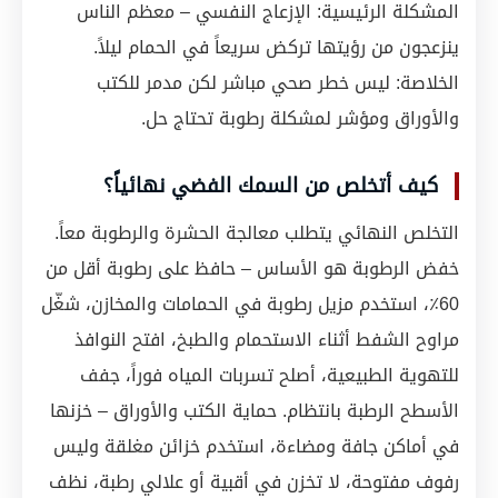
المشكلة الرئيسية: الإزعاج النفسي – معظم الناس
ينزعجون من رؤيتها تركض سريعاً في الحمام ليلاً.
الخلاصة: ليس خطر صحي مباشر لكن مدمر للكتب
والأوراق ومؤشر لمشكلة رطوبة تحتاج حل.
كيف أتخلص من السمك الفضي نهائياً؟
التخلص النهائي يتطلب معالجة الحشرة والرطوبة معاً.
خفض الرطوبة هو الأساس – حافظ على رطوبة أقل من
60٪، استخدم مزيل رطوبة في الحمامات والمخازن، شغّل
مراوح الشفط أثناء الاستحمام والطبخ، افتح النوافذ
للتهوية الطبيعية، أصلح تسربات المياه فوراً، جفف
الأسطح الرطبة بانتظام. حماية الكتب والأوراق – خزنها
في أماكن جافة ومضاءة، استخدم خزائن مغلقة وليس
رفوف مفتوحة، لا تخزن في أقبية أو علالي رطبة، نظف