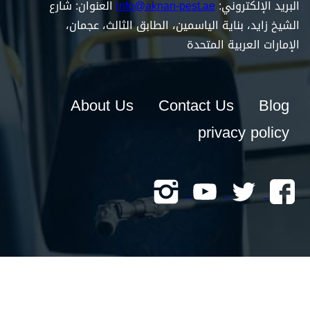
البريد الإلكتروني:
info@aknan-pest.ae
العنوان: شارع
الشيخ زايد، بناية الياسمين، الطابق الثالث، عجمان،
الإمارات العربية المتحدة
About Us
Contact Us
Blog
privacy policy
Follow
Follow
Follow
Follow
us
us
us
us
on
on
on
on
instagrem
youtube
twitter
Facebook
Copyright 2026 © All rights reserved أكنان