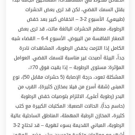
بقتل السمك الفضي، لكن قد ترى بعض الحشرات
(طبيعي). الأسبوع 2-3 – انخفاض كبير بعد خفض
الرطوبة، معظم الحشرات البالغة ماتت، قد ترى بعض
الصغار الفاقسة من البيوض. الأسبوع 4-6 – القضاء شبه
الكامل إذا التزمت بخفض الرطوبة، المشاهدات نادرة
جداً، البيئة أصبحت غير مناسبة للسمك الفضي. العوامل
المؤثرة: مستوى الرطوبة – إذا بقيت فوق 70٪،
المشكلة تعود، درجة الإصابة (5 حشرات مقابل 50)، نوع
المبنى (شقة أسرع من فيلا بمخازن كثيرة)، القرب من
البحر (رطوبة أعلى)، الالتزام بتوصيات خفض الرطوبة
(حاسم جداً). الحالات الصعبة: المكتبات الكبيرة مع كتب
كثيرة، المخازن الرطبة المهملة، المناطق الساحلية عالية
الرطوبة، المباني القديمة بسوء تهوية – قد تحتاج 2-3
أشهر مع معالجات متكررة وتحسين بيئي جذري. المهم: