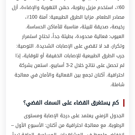
60٪، استخدم مزيل رطوبة، حسّن التهوية والإضاءة، أزل
مصادر الطعام. مزايا الطرق الطبيعية: آمنة 100٪،
رخيصة، صديقة للبيئة، مناسبة للأماكن الحساسة.
العيوب: فعالية محدودة، بطيئة جداً، تحتاج استمرار
وتكرار، قد لا تقضي على الإصابات الشديدة. التوصية:
جرب الطرق الطبيعية للإصابات الخفيفة أو للوقاية، إذا
لم تحصل على نتائج خلال 2-3 أسابيع، استعن بشركة
احترافية. أكنان تجمع بين الفعالية والأمان في معالجة
شاملة.
كم يستغرق القضاء على السمك الفضي؟
الجدول الزمني يعتمد على درجة الإصابة ومستوى
الرطوبة. مع معالجة احترافية من أكنان: الأسبوع الأول –
انخفاض ملحوظ في المشاهدات، المساحيق الجافة تبدأ